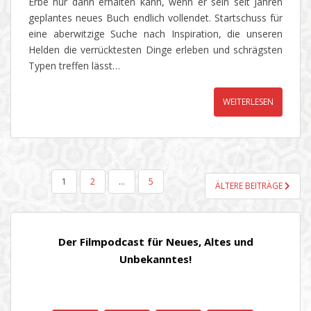
Erbe nur dann erhalten kann, wenn er sein seit Jahren
geplantes neues Buch endlich vollendet. Startschuss für
eine aberwitzige Suche nach Inspiration, die unseren
Helden die verrücktesten Dinge erleben und schrägsten
Typen treffen lässt…
WEITERLESEN
SEITENNUMMERIERUNG
1
2
…
5
ÄLTERE BEITRÄGE
DER
BEITRÄGE
Der Filmpodcast für Neues, Altes und
Unbekanntes!