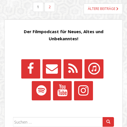
SEITENNUMMERIERUNG
1
2
ÄLTERE BEITRÄGE
DER
BEITRÄGE
Der Filmpodcast für Neues, Altes und
Unbekanntes!
Suchen
nach: