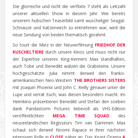
Die glorreiche und nicht die verflixte 7 steht als Leitzahl
unserer aktuellen Show in diesem Jahr. Wie bereits
unserem hübschen Teaserbild samt wuscheliger Seagal-
Schnauze und Katzenviech zu entnehmen war, wird die
neue Sendung von beiden thematisch gerahmt.
So tourt die Miez in der Neuverfilmung
FRIEDHOF DER
KUSCHELTIERE
durch unsere Kinos und muss nicht nur
der Expertise unseres King-Kenners Max standhalten,
auch Tobe und Benedikt wälzen die Grabsteine. Unsere
hochgeschätzte Julia nimmt derweil den franko-
amerikanischen Neo-Western
THE BROTHERS SISTERS
mit Joaquin Phoenix und John C. Reilly genauer unter die
Lupe und verrät Euch, was diesen besonders macht. Im
Heimkino präsentieren Benedikt und Stefan den soeben
dank Pandastorm Pictures liebevoll als VHS-Edition
veröffentlichten
MEGA TIME SQUAD
des
neuseeländischen Regisseurs Tim van Dammen. Max
schaut sich derweil Noomi Rapace in ihrer nächsten
intensiven Rolle in
CLOSE
näher an. Das Knast-Drama
A