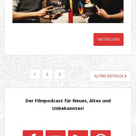
WEITERLESEN
SEITENNUMMERIERUNG
1
2
3
ÄLTERE BEITRÄGE
DER
BEITRÄGE
Der Filmpodcast für Neues, Altes und
Unbekanntes!