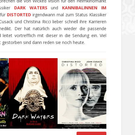
prechen die von Wicked Vision für den Heimkinomarkt
assiker
DARK WATERS
und
KANNIBALINNEN IM
 für
DISTORTED
irgendwann mal zum Status Klassiker
sack und Christina Ricci lieber schnell ihre Karrieren
nedikt. Der hat natürlich auch wieder die passende
itet vortrefflich mit dieser in die Sendung ein. Viel
t gestorben sind dann reden sie noch heute.