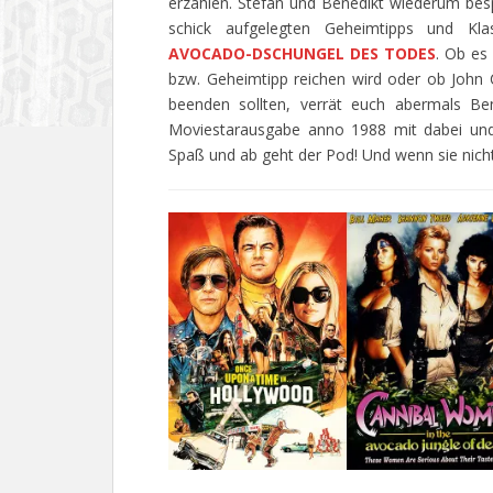
erzählen. Stefan und Benedikt wiederum bes
schick aufgelegten Geheimtipps und Kl
AVOCADO-DSCHUNGEL DES TODES
. Ob es
bzw. Geheimtipp reichen wird oder ob John Cu
beenden sollten, verrät euch abermals Be
Moviestarausgabe anno 1988 mit dabei und le
Spaß und ab geht der Pod! Und wenn sie nich