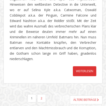
Hinweisen den weltbesten Detective in die Unterwelt,
wo er auf Selina Kyle a.k.a. Catwoman, Oswald
Cobblepot a.k.a. der Pinguin, Carmine Falcone und
Edward Nashton a.k.a. der Riddler stößt. Mit der Zeit
wird das wahre Ausmaß des verbrecherischen Plans klar
und die Beweise deuten immer mehr auf einen
Kriminellen im näheren Umfeld Batmans hin. Nun muss
Batman neue Kontakte knüpfen, den Verbrecher
entlarven und den Machtmissbrauch und die Korruption,
die Gotham schon lange im Griff haben, gnadenlos
niederschlagen.
WEITERLESEN
SEITENNUMMERIERUNG
1
2
ÄLTERE BEITRÄGE
DER