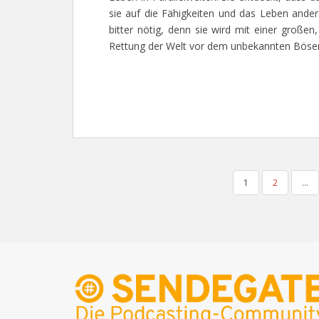
sie auf die Fähigkeiten und das Leben andere
bitter nötig, denn sie wird mit einer große
Rettung der Welt vor dem unbekannten Böse
SEITENNUMMERIERUNG
1
2
…
DER
BEITRÄGE