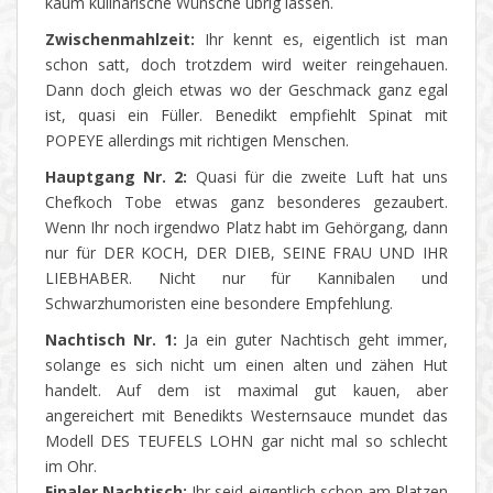
kaum kulinarische Wünsche übrig lassen.
Zwischenmahlzeit:
Ihr kennt es, eigentlich ist man
schon satt, doch trotzdem wird weiter reingehauen.
Dann doch gleich etwas wo der Geschmack ganz egal
ist, quasi ein Füller. Benedikt empfiehlt Spinat mit
POPEYE allerdings mit richtigen Menschen.
Hauptgang Nr. 2:
Quasi für die zweite Luft hat uns
Chefkoch Tobe etwas ganz besonderes gezaubert.
Wenn Ihr noch irgendwo Platz habt im Gehörgang, dann
nur für DER KOCH, DER DIEB, SEINE FRAU UND IHR
LIEBHABER. Nicht nur für Kannibalen und
Schwarzhumoristen eine besondere Empfehlung.
Nachtisch Nr. 1:
Ja ein guter Nachtisch geht immer,
solange es sich nicht um einen alten und zähen Hut
handelt. Auf dem ist maximal gut kauen, aber
angereichert mit Benedikts Westernsauce mundet das
Modell DES TEUFELS LOHN gar nicht mal so schlecht
im Ohr.
Finaler Nachtisch:
Ihr seid eigentlich schon am Platzen