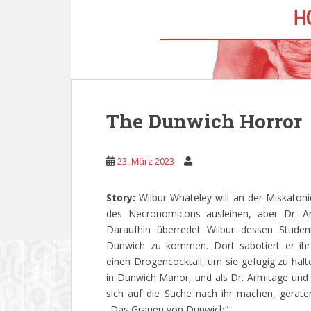
The Dunwich Horror
23. März 2023
Story:
Wilbur Whateley will an der Miskatoni
des Necronomicons ausleihen, aber Dr. A
Daraufhin überredet Wilbur dessen Stude
Dunwich zu kommen. Dort sabotiert er ihr 
einen Drogencocktail, um sie gefügig zu halt
in Dunwich Manor, und als Dr. Armitage und
sich auf die Suche nach ihr machen, gerate
„Das Grauen von Dunwich“ …