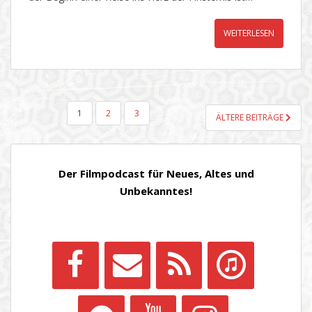
WEITERLESEN
SEITENNUMMERIERUNG
1
2
3
ÄLTERE BEITRÄGE
DER
BEITRÄGE
Der Filmpodcast für Neues, Altes und
Unbekanntes!