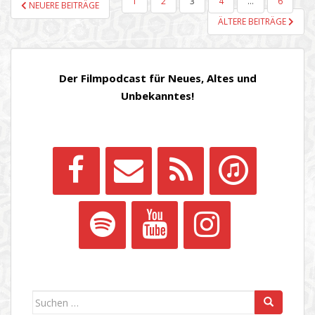
SEITENNUMMERIERUNG
1
2
3
4
…
6
NEUERE BEITRÄGE
DER
ÄLTERE BEITRÄGE
BEITRÄGE
Der Filmpodcast für Neues, Altes und
Unbekanntes!
Suchen
nach: