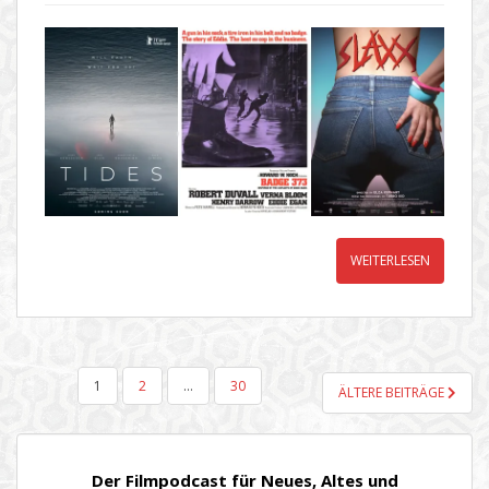
WEITERLESEN
SEITENNUMMERIERUNG
1
2
…
30
ÄLTERE BEITRÄGE
DER
BEITRÄGE
Der Filmpodcast für Neues, Altes und