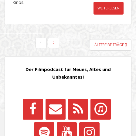
Kinos.
WEITERLESEN
SEITENNUMMERIERUNG
1
2
ÄLTERE BEITRÄGE
DER
BEITRÄGE
Der Filmpodcast für Neues, Altes und
Unbekanntes!