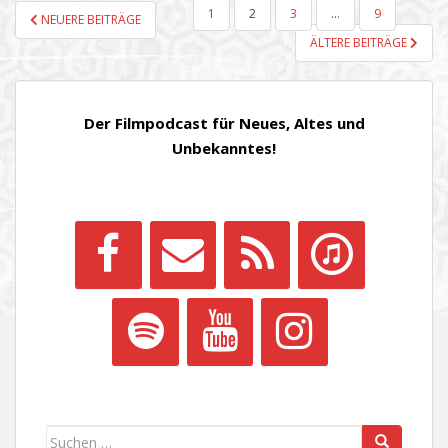
SEITENNUMMERIERUNG
1
2
3
…
9
NEUERE BEITRÄGE
DER
ÄLTERE BEITRÄGE
BEITRÄGE
Der Filmpodcast für Neues, Altes und
Unbekanntes!
Suchen