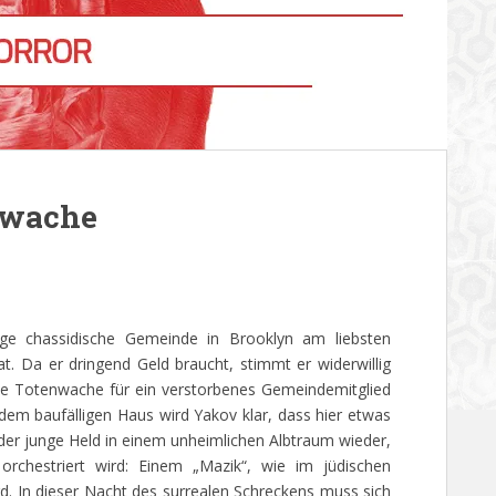
nwache
ge chassidische Gemeinde in Brooklyn am liebsten
at. Da er dringend Geld braucht, stimmt er widerwillig
he Totenwache für ein verstorbenes Gemeindemitglied
dem baufälligen Haus wird Yakov klar, dass hier etwas
ch der junge Held in einem unheimlichen Albtraum wieder,
rchestriert wird: Einem „Mazik“, wie im jüdischen
d. In dieser Nacht des surrealen Schreckens muss sich