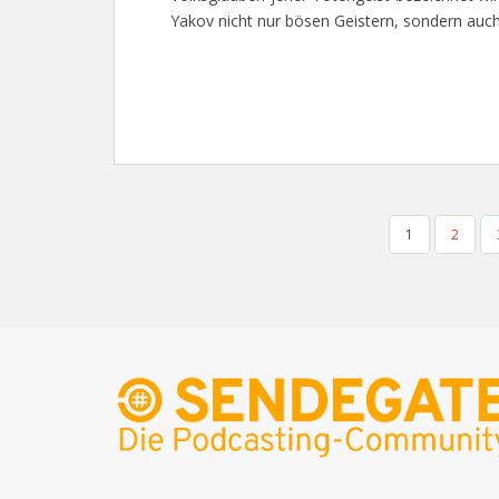
Yakov nicht nur bösen Geistern, sondern auc
SEITENNUMMERIERUNG
1
2
DER
BEITRÄGE