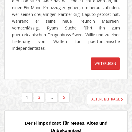
den Tod stürzt. Aber das hält Eddie nicht davon ab, auf
einen Ein-Mann-Kreuzzug zu gehen, um herauszufinden,
wer seinen dreijährigen Partner Gigi Caputo getötet hat,
während er seine neue Freundin Maureen
vernachlässigt. Ryans Suche führt ihn zum
puertoricanischen Drogenboss Sweet Willie und zu einer
Lieferung von Waffen für puertoricanische
Independentistas.
WEITERLESEN
SEITENNUMMERIERUNG
1
2
…
5
ÄLTERE BEITRÄGE
DER
BEITRÄGE
Der Filmpodcast für Neues, Altes und
Unbekanntes!