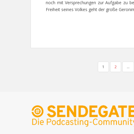
noch mit Versprechungen zur Aufgabe zu bew
Freiheit seines Volkes geht der große Geroni
SEITENNUMMERIERUNG
1
2
…
DER
BEITRÄGE