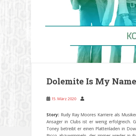
Dolemite Is My Nam
15. März 2020
Story:
Rudy Ray Moores Karriere als Musiker
Ansager in Clubs ist er wenig erfolgreic
Toney betreibt er einen Plattenladen in Do
Ricco abzuwimmeln, der immer wieder in i