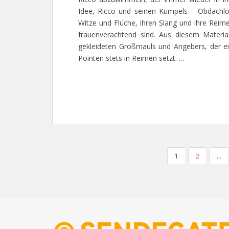
Idee, Ricco und seinen Kumpels – Obdachlo
Witze und Flüche, ihren Slang und ihre Reime
frauenverachtend sind. Aus diesem Material 
gekleideten Großmauls und Angebers, der e
Pointen stets in Reimen setzt. …
SEITENNUMMERIERUNG
1
2
…
DER
BEITRÄGE