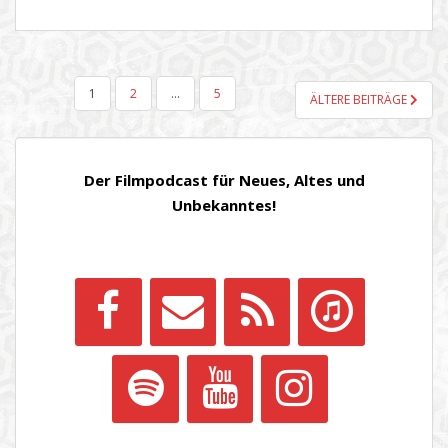
SEITENNUMMERIERUNG
1
2
…
5
ÄLTERE BEITRÄGE
DER
BEITRÄGE
Der Filmpodcast für Neues, Altes und
Unbekanntes!