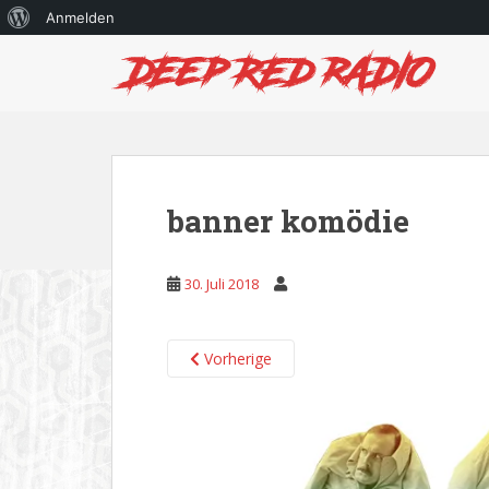
Über
Anmelden
S
WordPress
k
i
p
t
o
m
banner komödie
a
i
n
30. Juli 2018
c
o
n
Vorherige
t
e
n
t