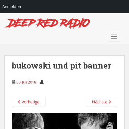
Anmelden
S
k
i
p
TOGGLE
t
o
m
a
bukowski und pit banner
i
n
30. Juli 2018
c
o
n
Vorherige
Nächste
t
e
n
t