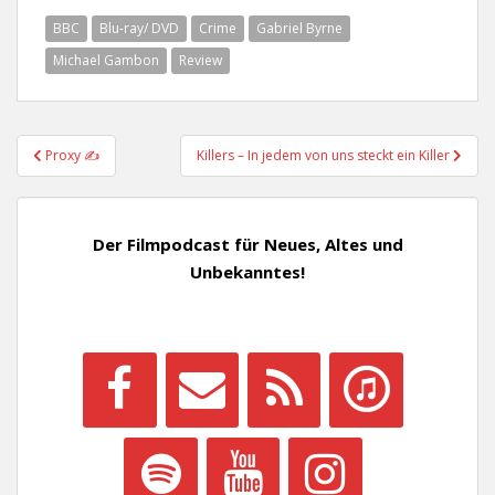
BBC
Blu-ray/ DVD
Crime
Gabriel Byrne
Michael Gambon
Review
Beitragsnavigation
Proxy ✍
Killers – In jedem von uns steckt ein Killer
Der Filmpodcast für Neues, Altes und
Unbekanntes!