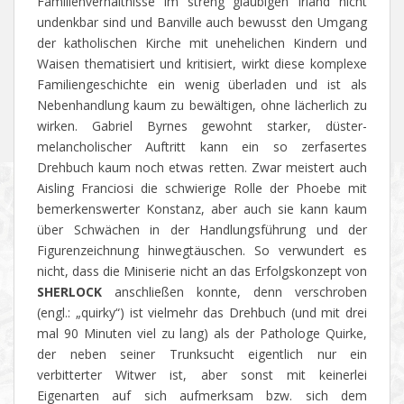
Familienverhältnisse im streng gläubigen Irland nicht
undenkbar sind und Banville auch bewusst den Umgang
der katholischen Kirche mit unehelichen Kindern und
Waisen thematisiert und kritisiert, wirkt diese komplexe
Familiengeschichte ein wenig überladen und ist als
Nebenhandlung kaum zu bewältigen, ohne lächerlich zu
wirken. Gabriel Byrnes gewohnt starker, düster-
melancholischer Auftritt kann ein so zerfasertes
Drehbuch kaum noch etwas retten. Zwar meistert auch
Aisling Franciosi die schwierige Rolle der Phoebe mit
bemerkenswerter Konstanz, aber auch sie kann kaum
über Schwächen in der Handlungsführung und der
Figurenzeichnung hinwegtäuschen. So verwundert es
nicht, dass die Miniserie nicht an das Erfolgskonzept von
SHERLOCK
anschließen konnte, denn verschroben
(engl.: „quirky“) ist vielmehr das Drehbuch (und mit drei
mal 90 Minuten viel zu lang) als der Pathologe Quirke,
der neben seiner Trunksucht eigentlich nur ein
verbitterter Witwer ist, aber sonst mit keinerlei
Eigenarten auf sich aufmerksam bzw. sich dem