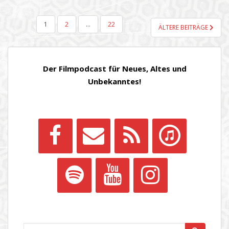
SEITENNUMMERIERUNG
1
2
…
22
ÄLTERE BEITRÄGE
DER
BEITRÄGE
Der Filmpodcast für Neues, Altes und
Unbekanntes!
Suchen