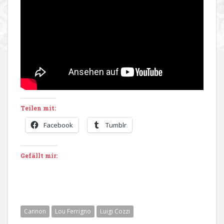
Teilen mit:
Facebook
Tumblr
Gefällt mir:
Cannon
Lou Ferrigno
Luigi Cozzi