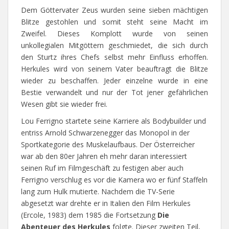
Dem Göttervater Zeus wurden seine sieben mächtigen
Blitze gestohlen und somit steht seine Macht im
Zweifel. Dieses Komplott wurde von seinen
unkollegialen Mitgöttern geschmiedet, die sich durch
den Sturtz ihres Chefs selbst mehr Einfluss erhoffen.
Herkules wird von seinem Vater beauftragt die Blitze
wieder zu beschaffen. Jeder einzelne wurde in eine
Bestie verwandelt und nur der Tot jener gefährlichen
Wesen gibt sie wieder frei.
Lou Ferrigno startete seine Karriere als Bodybuilder und
entriss Arnold Schwarzenegger das Monopol in der
Sportkategorie des Muskelaufbaus. Der Österreicher
war ab den 80er Jahren eh mehr daran interessiert
seinen Ruf im Filmgeschäft zu festigen aber auch
Ferrigno verschlug es vor die Kamera wo er fünf Staffeln
lang zum Hulk mutierte. Nachdem die TV-Serie
abgesetzt war drehte er in Italien den Film Herkules
(Ercole, 1983) dem 1985 die Fortsetzung
Die
Abenteuer des Herkules
folgte. Dieser zweiten Teil,