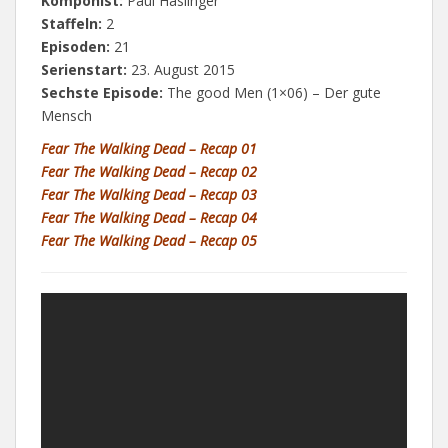
Komponist:
Paul Haslinger
Staffeln:
2
Episoden:
21
Serienstart:
23. August 2015
Sechste Episode:
The good Men (1×06) – Der gute
Mensch
Fear The Walking Dead – Recap 01
Fear The Walking Dead – Recap 02
Fear The Walking Dead – Recap 03
Fear The Walking Dead – Recap 04
Fear The Walking Dead – Recap 05