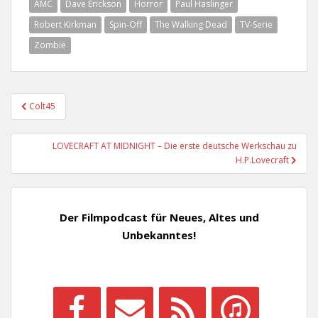
AMC
Dave Erickson
Horror
Paul Haslinger
Robert Kirkman
Spin-Off
The Walking Dead
TV-Serie
Zombie
Beitragsnavigation
Colt45
LOVECRAFT AT MIDNIGHT – Die erste deutsche Werkschau zu
H.P.Lovecraft
Der Filmpodcast für Neues, Altes und
Unbekanntes!