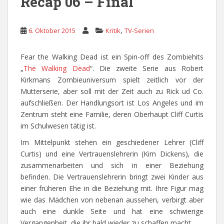
Recap 06 – Final
,
6. Oktober 2015
Kritik
TV-Serien
Fear the Walking Dead ist ein Spin-off des Zombiehits
„
The Walking Dead
“. Die zweite Serie aus Robert
Kirkmans Zombieuniversum spielt zeitlich vor der
Mutterserie, aber soll mit der Zeit auch zu Rick ud Co.
aufschließen. Der Handlungsort ist Los Angeles und im
Zentrum steht eine Familie, deren Oberhaupt Cliff Curtis
im Schulwesen tätig ist.
Im Mittelpunkt stehen ein geschiedener Lehrer (Cliff
Curtis) und eine Vertrauenslehrerin (Kim Dickens), die
zusammenarbeiten und sich in einer Beziehung
befinden. Die Vertrauenslehrerin bringt zwei Kinder aus
einer früheren Ehe in die Beziehung mit. Ihre Figur mag
wie das Mädchen von nebenan aussehen, verbirgt aber
auch eine dunkle Seite und hat eine schwierige
Vergangenheit, die ihr bald wieder zu schaffen macht.