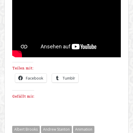
Teilen mit:
Facebook
Tumblr
Gefällt mir:
Albert Brooks
Andrew Stanton
Animation