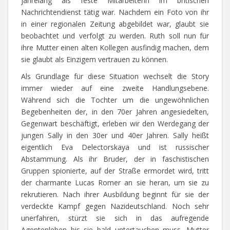
jahrelang als feste Mitarbeiterin im britischen
Nachrichtendienst tätig war. Nachdem ein Foto von ihr
in einer regionalen Zeitung abgebildet war, glaubt sie
beobachtet und verfolgt zu werden. Ruth soll nun für
ihre Mutter einen alten Kollegen ausfindig machen, dem
sie glaubt als Einzigem vertrauen zu können.
Als Grundlage für diese Situation wechselt die Story
immer wieder auf eine zweite Handlungsebene.
Während sich die Tochter um die ungewöhnlichen
Begebenheiten der, in den 70er Jahren angesiedelten,
Gegenwart beschäftigt, erleben wir den Werdegang der
jungen Sally in den 30er und 40er Jahren. Sally heißt
eigentlich Eva Delectorskaya und ist russischer
Abstammung. Als ihr Bruder, der in faschistischen
Gruppen spionierte, auf der Straße ermordet wird, tritt
der charmante Lucas Romer an sie heran, um sie zu
rekrutieren. Nach ihrer Ausbildung beginnt für sie der
verdeckte Kampf gegen Nazideutschland. Noch sehr
unerfahren, stürzt sie sich in das aufregende
Agentenleben bis sie bald untertauchen muss. Mutter