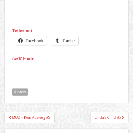
Teilen mit:
Facebook
Tumblr
Gefällt mir:
Review
Beitragsnavigation
MUD – Kein Ausweg ✍
Linda’s Child ✍