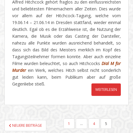
Alfred Hitchcock gehört fraglos zu den einflussreichsten
und beliebtesten Filmemachern aller Zeiten. Dies wurde
vor allem auf der Hitchcock-Tagung, welche vom
19.06.14 – 21.06.14 in Dresden stattfand, wieder einmal
deutlich. Egal ob es die Erzählweise ist, die Nutzung der
Kamera, die Musik oder das Casting der Darsteller,
nahezu alle Punkte wurden ausreichend behandelt, so
dass sich das Bild des Meisters merklich im Kopf des
Tagungsteilnehmer formen konnte. Aber auch einzelne
Filme wurden beleuchtet, so auch Hitchcocks
Dial M for
Murder
ein Werk, welches Hitch selbst nicht sonderlich
gut leiden kann, beim Publikum aber auf große
Gegenliebe stieß.
WEITERLESEN
SEITENNUMMERIERUNG
1
…
4
5
NEUERE BEITRÄGE
DER