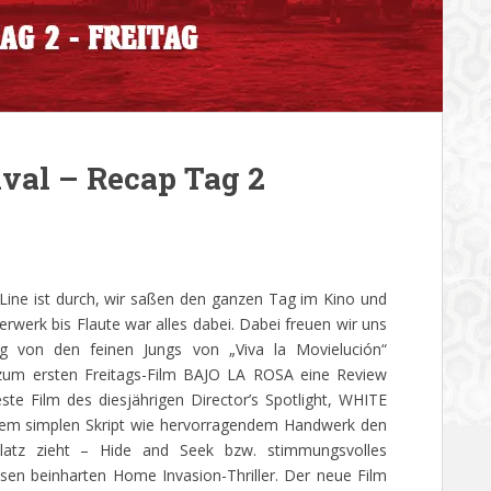
ival – Recap Tag 2
:Line ist durch, wir saßen den ganzen Tag im Kino und
rwerk bis Flaute war alles dabei. Dabei freuen wir uns
g von den feinen Jungs von „Viva la Movielución“
v zum ersten Freitags-Film BAJO LA ROSA eine Review
e Film des diesjährigen Director’s Spotlight, WHITE
nem simplen Skript wie hervorragendem Handwerk den
latz zieht – Hide and Seek bzw. stimmungsvolles
esen beinharten Home Invasion-Thriller. Der neue Film