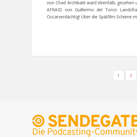
von Chad Archibald ward ebenfalls gesehen
AFRAID von Guillermo del Toros Landsfra
Oscarverdächtig! Über die Spätfilm-Schiene 
SEITENNUMMERIERUNG
1
2
DER
BEITRÄGE