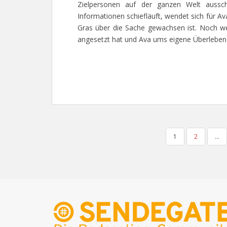
Zielpersonen auf der ganzen Welt ausscha
Informationen schiefläuft, wendet sich für Av
Gras über die Sache gewachsen ist. Noch weiß
angesetzt hat und Ava ums eigene Überleb
SEITENNUMMERIERUNG
1
2
…
DER
BEITRÄGE