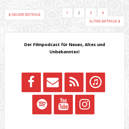
SEITENNUMMERIERUNG
1
2
3
4
NEUERE BEITRÄGE
DER
ÄLTERE BEITRÄGE
BEITRÄGE
Der Filmpodcast für Neues, Altes und
Unbekanntes!