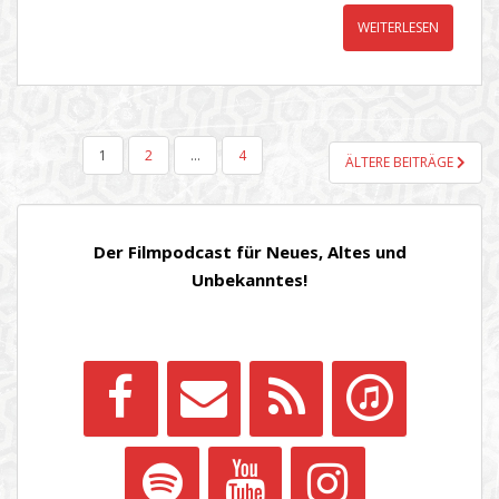
WEITERLESEN
SEITENNUMMERIERUNG
1
2
…
4
ÄLTERE BEITRÄGE
DER
BEITRÄGE
Der Filmpodcast für Neues, Altes und
Unbekanntes!