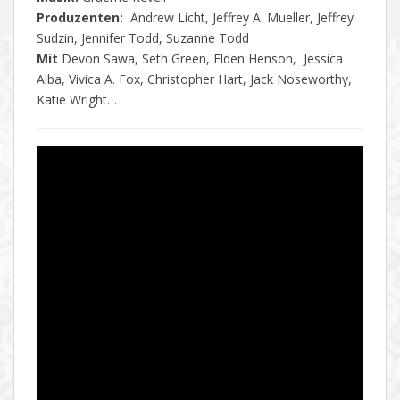
Produzenten:
Andrew Licht, Jeffrey A. Mueller, Jeffrey
Sudzin, Jennifer Todd, Suzanne Todd
Mit
Devon Sawa, Seth Green, Elden Henson, Jessica
Alba, Vivica A. Fox, Christopher Hart, Jack Noseworthy,
Katie Wright…