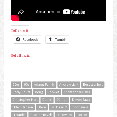
Teilen mit:
Facebook
Tumblr
Gefällt mir:
90er
90s
Adams Family
Andrew Licht
Besessenheit
Body-Count
Bong
Booklet
Christopher Baffa
Christopher Hart
Comic
Dämon
Devon Sawa
Elden Henson
Eltern
Evil Dead 2
Exorzismus
Freundin
Graeme Revell
Halloween
Horror