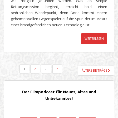
wie möglich gefunden werden. Was als simple
Rettungsmission beginnt, erreicht bald einen
bedrohlichen Wendepunkt, denn Bond kommt einem
geheimnisvollen Gegenspieler auf die Spur, der im Besitz
einer brandgefährlichen neuen Technologie ist.
WEITERLESEN
SEITENNUMMERIERUNG
1
2
…
6
ÄLTERE BEITRÄGE
DER
BEITRÄGE
Der Filmpodcast für Neues, Altes und
Unbekanntes!