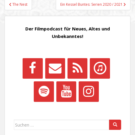
Beitragsnavigation
The Nest
Ein Kessel Buntes: Serien 2020 / 2021
Der Filmpodcast für Neues, Altes und
Unbekanntes!
Suchen
nach: