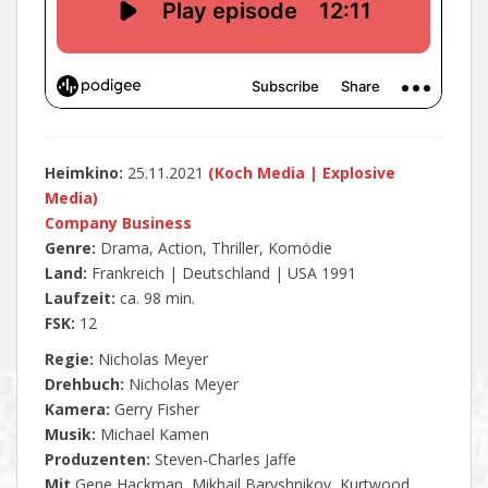
Heimkino:
25.11.2021
(
Koch Media | Explosive
Media)
Company Business
Genre:
Drama, Action, Thriller, Komödie
Land:
Frankreich | Deutschland | USA 1991
Laufzeit:
ca. 98 min.
FSK:
12
Regie:
Nicholas Meyer
Drehbuch:
Nicholas Meyer
Kamera:
Gerry Fisher
Musik:
Michael Kamen
Produzenten:
Steven-Charles Jaffe
Mit
Gene Hackman, Mikhail Baryshnikov, Kurtwood