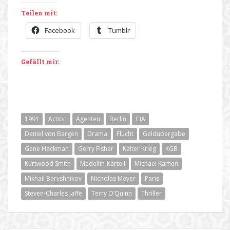
Teilen mit:
Facebook
Tumblr
Gefällt mir:
1991
Action
Agenten
Berlin
CIA
Daniel von Bargen
Drama
Flucht
Geldübergabe
Gene Hackman
Gerry Fisher
Kalter Krieg
KGB
Kurtwood Smith
Medellin-Kartell
Michael Kamen
Mikhail Baryshnikov
Nicholas Meyer
Paris
Steven-Charles Jaffe
Terry O’Quinn
Thriller