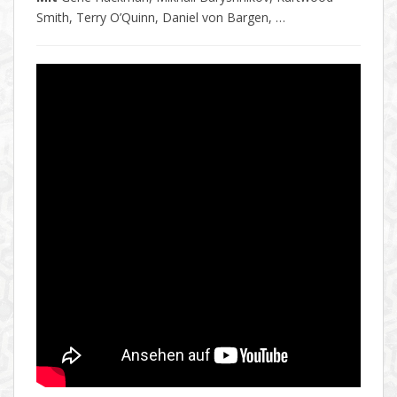
Smith, Terry O’Quinn, Daniel von Bargen, …