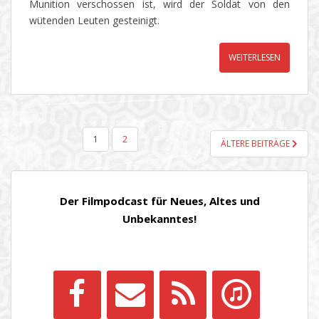
Munition verschossen ist, wird der Soldat von den
wütenden Leuten gesteinigt.
WEITERLESEN
SEITENNUMMERIERUNG
1
2
ÄLTERE BEITRÄGE
DER
BEITRÄGE
Der Filmpodcast für Neues, Altes und
Unbekanntes!