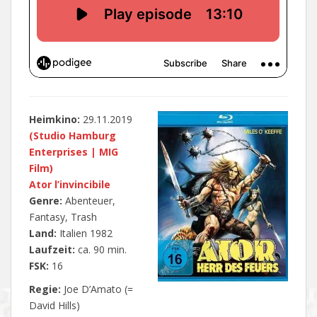
Heimkino:
29.11.2019
(Studio Hamburg
Enterprises | MIG
Film)
Ator l’invincibile
Genre:
Abenteuer,
Fantasy, Trash
Land:
Italien 1982
Laufzeit:
ca. 90 min.
FSK:
16
Regie:
Joe D’Amato (=
David Hills)