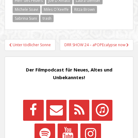
Herr des Feuers
Joe D'Amato
Laura Gemser
Michele Soavi
Miles O´Keeffe
Ritza Brown
Sabrina Siani
trash
Beitragsnavigation
Unter tödlicher Sonne
DRR SHOW 24 – aPOPEcalypse now
Der Filmpodcast für Neues, Altes und
Unbekanntes!