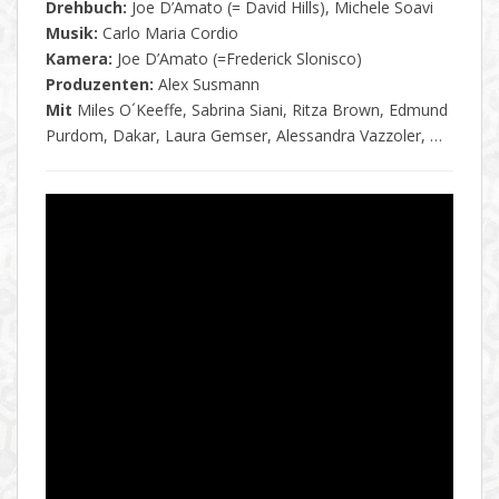
Drehbuch:
Joe D’Amato (= David Hills), Michele Soavi
Musik:
Carlo Maria Cordio
Kamera:
Joe D’Amato (=Frederick Slonisco)
Produzenten:
Alex Susmann
Mit
Miles O´Keeffe, Sabrina Siani, Ritza Brown, Edmund
Purdom, Dakar, Laura Gemser, Alessandra Vazzoler, …