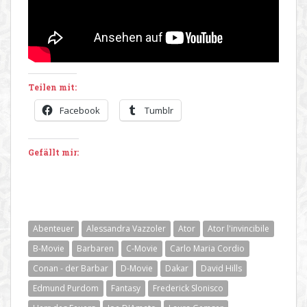
Teilen mit:
Facebook
Tumblr
Gefällt mir:
Abenteuer
Alessandra Vazzoler
Ator
Ator l'invincibile
B-Movie
Barbaren
C-Movie
Carlo Maria Cordio
Conan - der Barbar
D-Movie
Dakar
David Hills
Edmund Purdom
Fantasy
Frederick Slonisco