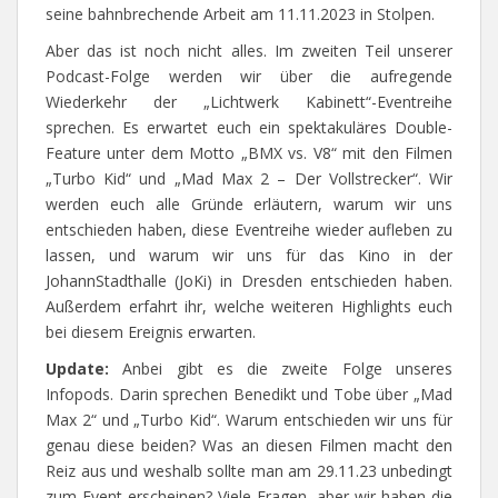
seine bahnbrechende Arbeit am 11.11.2023 in Stolpen.
Aber das ist noch nicht alles. Im zweiten Teil unserer
Podcast-Folge werden wir über die aufregende
Wiederkehr der „Lichtwerk Kabinett“-Eventreihe
sprechen. Es erwartet euch ein spektakuläres Double-
Feature unter dem Motto „BMX vs. V8“ mit den Filmen
„Turbo Kid“ und „Mad Max 2 – Der Vollstrecker“. Wir
werden euch alle Gründe erläutern, warum wir uns
entschieden haben, diese Eventreihe wieder aufleben zu
lassen, und warum wir uns für das Kino in der
JohannStadthalle (JoKi) in Dresden entschieden haben.
Außerdem erfahrt ihr, welche weiteren Highlights euch
bei diesem Ereignis erwarten.
Update:
Anbei gibt es die zweite Folge unseres
Infopods. Darin sprechen Benedikt und Tobe über „Mad
Max 2“ und „Turbo Kid“. Warum entschieden wir uns für
genau diese beiden? Was an diesen Filmen macht den
Reiz aus und weshalb sollte man am 29.11.23 unbedingt
zum Event erscheinen? Viele Fragen, aber wir haben die