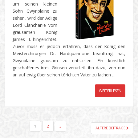
um seinen kleinen
Sohn Gwynplaine zu
sehen, wird der Adlige
Lord Clancharlie vom
grausamen König
James II. hingerichtet.
Zuvor muss er jedoch erfahren, dass der König den
Meisterchirurgen Dr. Hardquannone beauftragt hat,
Gwynplaine grausam zu entstellen: Ein künstlich
geschaffenes irres Grinsen verurteilt ihn dazu, von nun
an auf ewig über seinen törichten Vater zu lachen …
WEITERLESEN
SEITENNUMMERIERUNG
1
2
3
ÄLTERE BEITRÄGE
DER