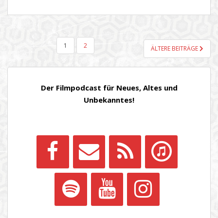
SEITENNUMMERIERUNG
1
2
ÄLTERE BEITRÄGE
DER
BEITRÄGE
Der Filmpodcast für Neues, Altes und
Unbekanntes!