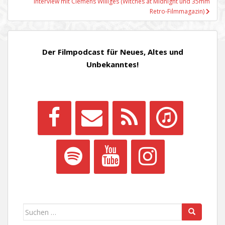
Interview mit Clemens Williges (Witches at Midnight und 35mm
Retro-Filmmagazin)
Der Filmpodcast für Neues, Altes und
Unbekanntes!
Suchen
nach: