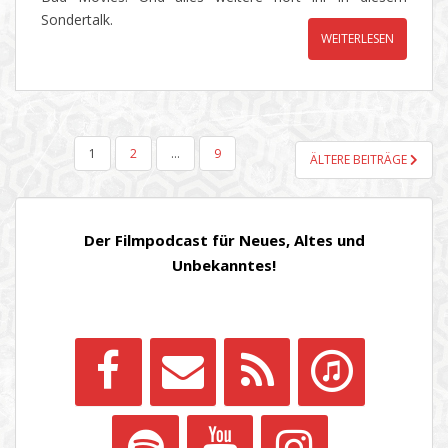
Sondertalk.
WEITERLESEN
SEITENNUMMERIERUNG
1
2
…
9
ÄLTERE BEITRÄGE
DER
BEITRÄGE
Der Filmpodcast für Neues, Altes und
Unbekanntes!