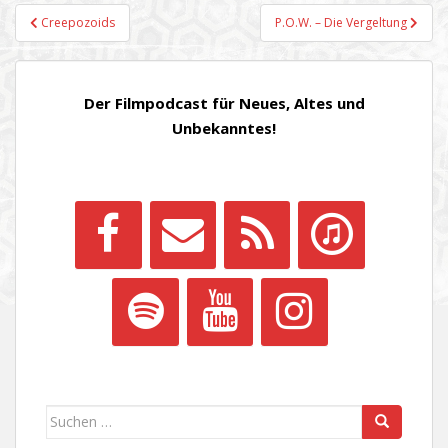
Beitragsnavigation
Creepozoids
P.O.W. – Die Vergeltung
Der Filmpodcast für Neues, Altes und
Unbekanntes!
Suchen
nach: