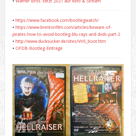
•
Warner Bros. setzt 2021 auf Kino & Stream
•
https://www.facebook.com/bootlegwatch/
•
https://www.brentonfilm.com/articles/beware-of-
pirates-how-to-avoid-bootleg-blu-rays-and-dvds-part-2
•
http://www.ducksucker.de/sites/VHS_boot.htm
•
OFDB-Bootleg-Einträge