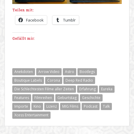
Teilen mit:
Facebook
Tumblr
Gefällt mir:
Anekdoten
Arrow Video
Astro
Bootlegs
Boutique Labels
Corona
Deep Red Radio
Die Schlechtesten Filme aller Zeiten
Erfahrung
Eureka
Features
Filmreihen
Geburtstag
Geschichte
Importe
Kino
Lizenz
MIG Films
Podcast
Talk
Xcess Entertainment