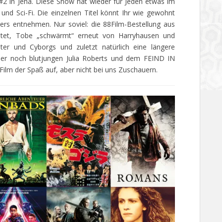
 #2 in Jena. Diese Show hat wieder für Jeden etwas im
 und Sci-Fi. Die einzelnen Titel könnt Ihr wie gewohnt
rs entnehmen. Nur soviel: die 88Film-Bestellung aus
htet, Tobe „schwärmt“ erneut von Harryhausen und
r und Cyborgs und zuletzt natürlich eine längere
iner noch blutjungen Julia Roberts und dem FEIND IN
lm der Spaß auf, aber nicht bei uns Zuschauern.