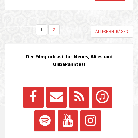
SEITENNUMMERIERUNG
1
2
ÄLTERE BEITRÄGE
DER
BEITRÄGE
Der Filmpodcast für Neues, Altes und
Unbekanntes!