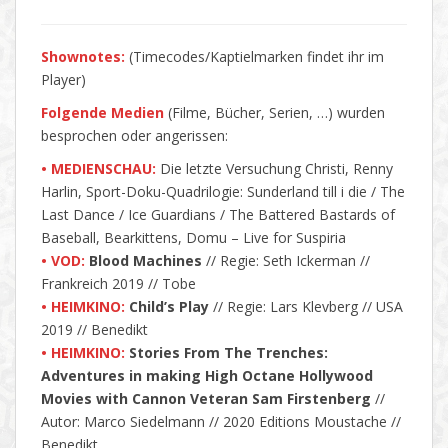
Shownotes:
(Timecodes/Kaptielmarken findet ihr im
Player)
Folgende Medien
(Filme, Bücher, Serien, …) wurden
besprochen oder angerissen:
• MEDIENSCHAU:
Die letzte Versuchung Christi, Renny
Harlin, Sport-Doku-Quadrilogie: Sunderland till i die / The
Last Dance / Ice Guardians / The Battered Bastards of
Baseball, Bearkittens, Domu – Live for Suspiria
• VOD:
Blood Machines
// Regie: Seth Ickerman //
Frankreich 2019 // Tobe
• HEIMKINO:
Child’s Play
// Regie: Lars Klevberg // USA
2019 // Benedikt
• HEIMKINO:
Stories From The Trenches:
Adventures in making High Octane Hollywood
Movies with Cannon Veteran Sam Firstenberg
//
Autor:
Marco Siedelmann
// 2020 Editions Moustache //
Benedikt