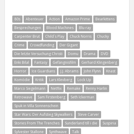
80s
Abenteuer
Action
Amazon Prime
Bearkittens
Besprechungen
Blood Machines
Blu-ray
Carpenter Brut
Child´s Play
Chuck Norris
Chucky
Crime
Crowdfunding
Der Gigant
Die letzte Versuchung Christi
Domu
Drama
DVD
Enki Bilal
Fantasy
Gefängnisfilm
Gerhard Klingenberg
Horror
Ice Guardians
J.J. Abrams
John Flynn
Knast
Komödie
Kritik
Lars Klevberg
Lock Up
Marco Siegelmann
Netflix
Remake
Renny Harlin
Retrowave
Sam Firstenberg
Seth Ickerman
Spuk in Villa Sonnenschein
Star Wars: Der Aufstieg Skywalkers
Steve Carver
Stories From The Trenches
Sunderland till i die
Suspiria
Sylvester Stallone
Synthwave
Talk