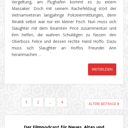
Vergeltung, am Flughafen kommt es zu einem
Massaker. Doch mit seinem Rachefeldzug stört der
Vietnamveteran langjährige Polizeiermittlungen, denn
Rinaldi selbst war nur ein kleiner Fisch. Nun muss sich
Slaughter mit dem Beamten Price zusammentun und
ihm helfen, die wahren Schuldigen zu fassen: den
Oberboss Felice und dessen rechte Hand Hoffo. Dazu
muss sich Slaughter an Hoffos Freundin Ann
heranmachen …
WEITERLESEN
SEITENNUMMERIERUNG
1
2
…
4
ÄLTERE BEITRÄGE
DER
BEITRÄGE
Der Filmpodcast für Neues, Altes und