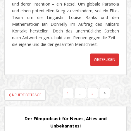
und deren Intention – ein Rätsel. Um globale Paranoia
und einen potentiellen Krieg zu verhindern, soll ein Elite-
Team um die Linguistin Louise Banks und den
Mathematiker Ian Donnelly im Auftrag des Militärs
Kontakt herstellen. Doch das unermüdliche Streben
nach Antworten gerät bald zum Rennen gegen die Zeit –
die eigene und die der gesamten Menschheit.
WEITERLESEN
SEITENNUMMERIERUNG
1
…
3
4
NEUERE BEITRÄGE
DER
BEITRÄGE
Der Filmpodcast für Neues, Altes und
Unbekanntes!