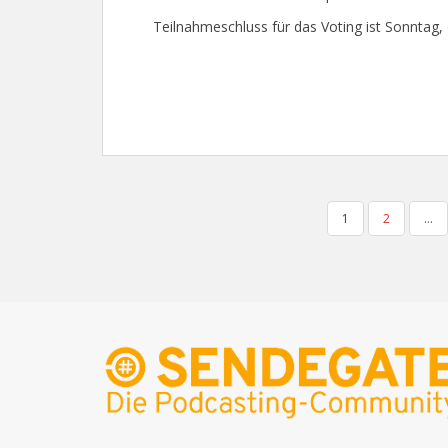
Teilnahmeschluss für das Voting ist Sonntag,
SEITENNUMMERIERUNG
1
2
…
DER
BEITRÄGE