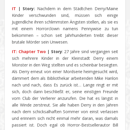
IT
|
Story:
Nachdem in dem Städtchen Derry/Maine
Kinder verschwunden sind, müssen sich einige
Jugendliche ihren schlimmsten Ängsten stellen, als sie es
mit einem Horrorclown namens Pennywise zu tun
bekommen – schon seit Jahrhunderten treibt dieser
brutale Mörder sein Unwesen.
IT: Chapter Two
|
Story
: 27 Jahre sind vergangen seit
sich mehrere Kinder in der Kleinstadt Derry einem
Monster in den Weg stellten und es scheinbar besiegten.
Als Derry erneut von einer Mordserie heimgesucht wird,
dämmert dem als Bibliothekar arbeitenden Mike Hanlon
nach und nach, dass Es zurück ist… Lange ringt er mit
sich, doch dann beschließt er, seine einstigen Freunde
vom Club der Verlierer anzurufen. Die hat es längst in
alle Winde zerstreut. Sie alle haben Derry in den Jahren
nach dem schicksalhaften Sommer von einst verlassen
und erinnern sich nicht einmal mehr daran, was damals
passiert ist. Doch egal ob Horror-Bestsellerautor Bill