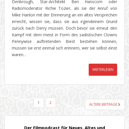
Denbrough, Star-Architekt Ben Hanscom oder
Radiomoderator Richie Tozier, als sie der Anruf von
Mike Hanlon mit der Erinnerung an ein altes Versprechen
erreicht, wissen sie, dass sie aus irgendeinem Grund
zurück nach Derry müssen. Doch bevor sie erneut den
Kampf mit dem meist in Form des sadistischen Clowns
Pennywise auftretenden Biest bestehen können,
müssen sie erst einmal sich erinnern, wer sie selbst einst
waren…
WEITERLESEN
SEITENNUMMERIERUNG
1
2
ÄLTERE BEITRÄGE
DER
BEITRÄGE
Der Filmpodcast für Neues, Altes und