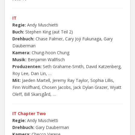
IT
Regie:
Andy Muschietti
Buch:
Stephen King (aut Teil 2)
Drehbuch:
Chase Palmer, Cary Joji Fukunaga, Gary
Dauberman
Kamera:
Chung-hoon Chung
Musik:
Benjamin Wallfisch
Produzenten:
Seth Grahame-Smith, David Katzenberg,
Roy Lee, Dan Lin, …
Mit:
Jaeden Martell, Jeremy Ray Taylor, Sophia Lillis,
Finn Wolfhard, Chosen Jacobs, Jack Dylan Grazer, Wyatt
Oleff, Bill Skarsgård, …
IT Chapter Two
Regie:
Andy Muschietti
Drehbuch:
Gary Dauberman
Kamera:
Checco Varese