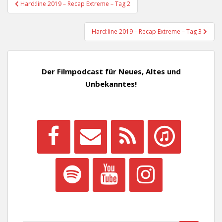
Beitragsnavigation
Hard:line 2019 – Recap Extreme – Tag 2
Hard:line 2019 – Recap Extreme – Tag 3
Der Filmpodcast für Neues, Altes und
Unbekanntes!