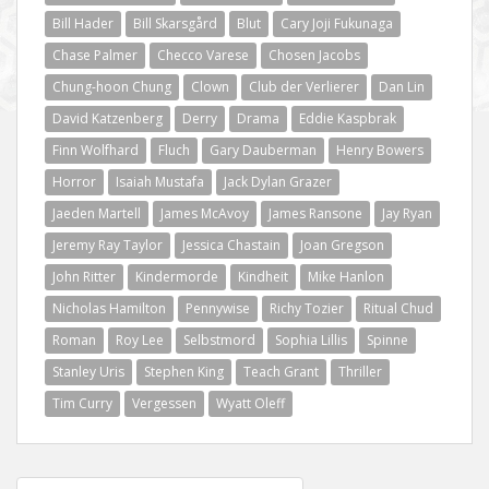
Bill Hader
Bill Skarsgård
Blut
Cary Joji Fukunaga
Chase Palmer
Checco Varese
Chosen Jacobs
Chung-hoon Chung
Clown
Club der Verlierer
Dan Lin
David Katzenberg
Derry
Drama
Eddie Kaspbrak
Finn Wolfhard
Fluch
Gary Dauberman
Henry Bowers
Horror
Isaiah Mustafa
Jack Dylan Grazer
Jaeden Martell
James McAvoy
James Ransone
Jay Ryan
Jeremy Ray Taylor
Jessica Chastain
Joan Gregson
John Ritter
Kindermorde
Kindheit
Mike Hanlon
Nicholas Hamilton
Pennywise
Richy Tozier
Ritual Chud
Roman
Roy Lee
Selbstmord
Sophia Lillis
Spinne
Stanley Uris
Stephen King
Teach Grant
Thriller
Tim Curry
Vergessen
Wyatt Oleff