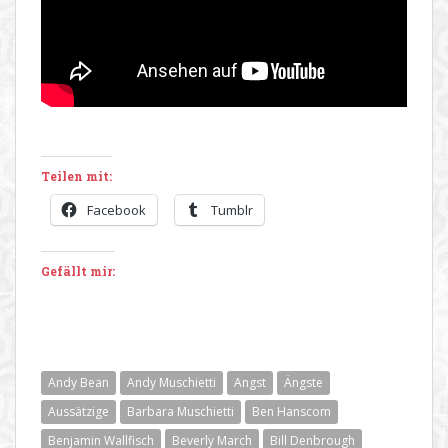
Teilen mit:
Facebook
Tumblr
Gefällt mir:
Andy Bean
Andy Muschietti
Angst
Ängste
Aussätzige
Barbara Muschietti
Ben Hanscom
Benjamin Wallfisch
Beverly March
Bill Denbrough