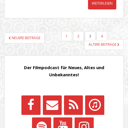
WEITERLESEN
SEITENNUMMERIERUNG
1
2
3
4
NEUERE BEITRÄGE
DER
ÄLTERE BEITRÄGE
BEITRÄGE
Der Filmpodcast für Neues, Altes und
Unbekanntes!